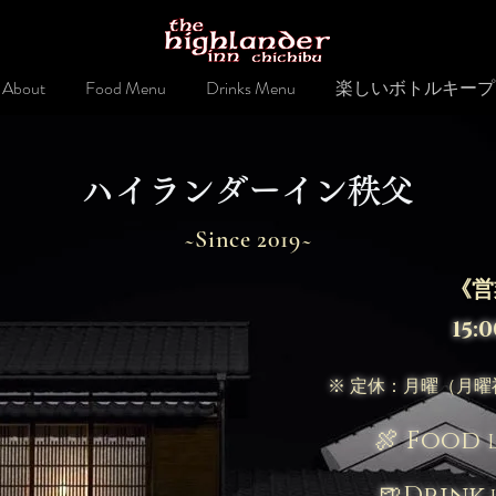
About
Food Menu
Drinks Menu
楽しいボトルキープ
​ハイランダーイン秩父
~Since 2019~
《営
15:0
※ 定休：月曜（月
🍖 Food